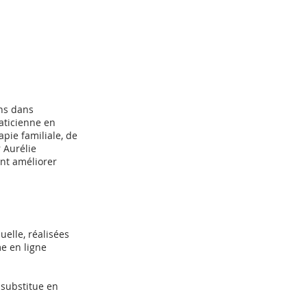
ons dans
aticienne en
pie familiale, de
 Aurélie
ant améliorer
uelle, réalisées
me en ligne
e substitue en