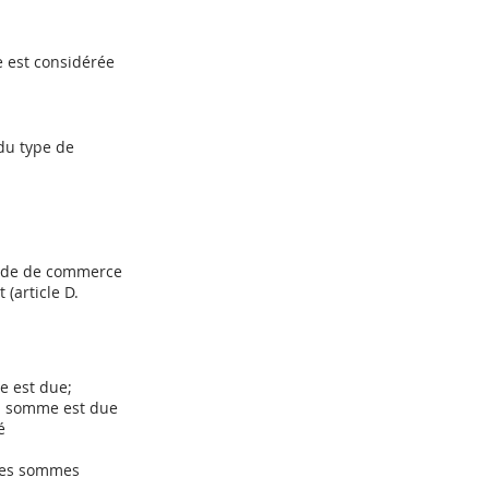
e est considérée
 du type de
 Code de commerce
 (article D.
me est due;
la somme est due
té
 des sommes