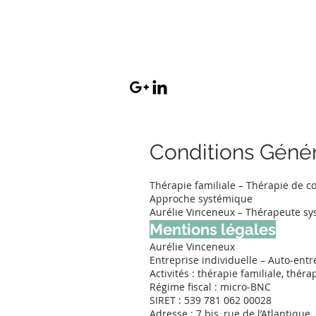
Aurélie Vinceneux
Thérapeute & Formatri
Conditions Génér
Thérapie familiale – Thérapie de co
Approche systémique
Aurélie Vinceneux – Thérapeute sy
Mentions légales
Aurélie Vinceneux
Entreprise individuelle – Auto‑ent
Activités : thérapie familiale, thé
Régime fiscal : micro‑BNC
SIRET : 539 781 062 00028
Adresse : 7 bis, rue de l’Atlantique