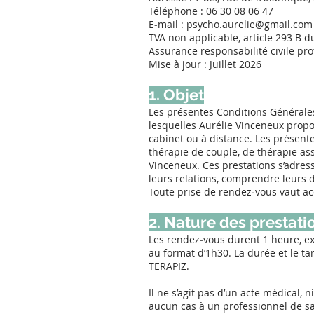
Téléphone : 06 30 08 06 47
E‑mail :
psycho.aurelie@gmail.com
TVA non applicable, article 293 B d
Assurance responsabilité civile pr
Mise à jour : Juillet 2026
1. Objet
Les présentes Conditions Générales
lesquelles Aurélie Vinceneux propo
cabinet ou à distance. Les présent
thérapie de couple, de thérapie a
Vinceneux. Ces prestations s’adress
leurs relations, comprendre leurs 
Toute prise de rendez‑vous vaut ac
2. Nature des prestati
Les rendez‑vous durent 1 heure, exc
au format d’1h30. La durée et le ta
TERAPIZ.
Il ne s’agit pas d’un acte médical, 
aucun cas à un professionnel de sa