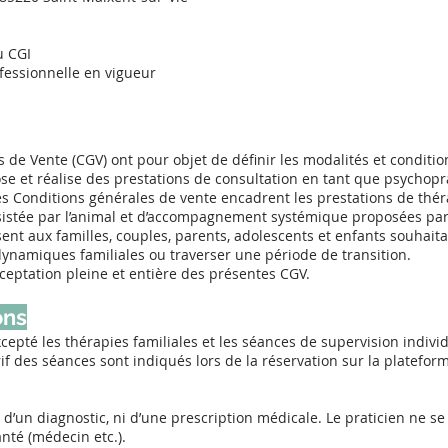
u CGI
ofessionnelle en vigueur
 de Vente (CGV) ont pour objet de définir les modalités et conditi
se et réalise des prestations de consultation en tant que psychopr
es Conditions générales de vente encadrent les prestations de théra
ssistée par l’animal et d’accompagnement systémique proposées par
ent aux familles, couples, parents, adolescents et enfants souhait
dynamiques familiales ou traverser une période de transition.
ceptation pleine et entière des présentes CGV.
ons
epté les thérapies familiales et les séances de supervision individ
rif des séances sont indiqués lors de la réservation sur la platefor
ni d’un diagnostic, ni d’une prescription médicale. Le praticien ne s
nté (médecin etc.).