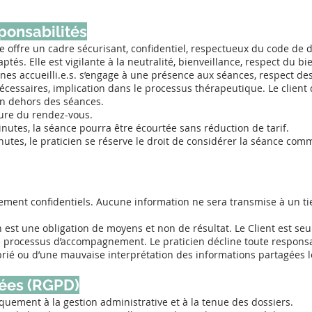
ponsabilités
e offre un cadre sécurisant, confidentiel, respectueux du code de 
aptés. Elle est vigilante à la neutralité, bienveillance, respect du b
nes accueilli.e.s. s’engage à une présence aux séances, respect des
cessaires, implication dans le processus thérapeutique. Le clien
en dehors des séances.
eure du rendez-vous.
nutes, la séance pourra être écourtée sans réduction de tarif.
nutes, le praticien se réserve le droit de considérer la séance co
ement confidentiels. Aucune information ne sera transmise à un ti
n est une obligation de moyens et non de résultat. Le Client est se
processus d’accompagnement. Le praticien décline toute responsab
ié ou d’une mauvaise interprétation des informations partagées l
nées (RGPD)
quement à la gestion administrative et à la tenue des dossiers.