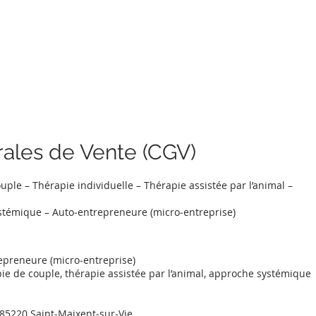
Accueil
Présentation
Thérapies
Supervision et A
ce
ales de Vente (CGV)
uple – Thérapie individuelle – Thérapie assistée par l’animal –
stémique – Auto‑entrepreneure (micro‑entreprise)
repreneure (micro‑entreprise)
rapie de couple, thérapie assistée par l’animal, approche systémique
, 85220 Saint‑Maixent‑sur‑Vie