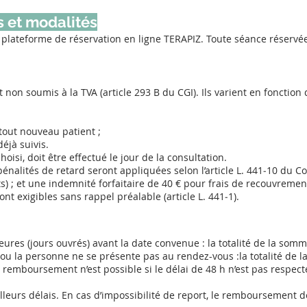
s et modalités
 plateforme de réservation en ligne TERAPIZ. Toute séance réservé
 non soumis à la TVA (article 293 B du CGI). Ils varient en fonction
tout nouveau patient ;
éjà suivis.
hoisi, doit être effectué le jour de la consultation.
énalités de retard seront appliquées selon l’article L. 441‑10 du
s) ; et une indemnité forfaitaire de 40 € pour frais de recouvrement
ont exigibles sans rappel préalable (article L. 441‑1).
heures (jours ouvrés) avant la date convenue : la totalité de la som
e ou la personne ne se présente pas au rendez-vous :la totalité de 
 remboursement n’est possible si le délai de 48 h n’est pas respec
lleurs délais. En cas d’impossibilité de report, le remboursement