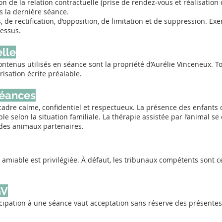
on de la relation contractuelle (prise de rendez‑vous et réalisation
s la dernière séance.
, de rectification, d’opposition, de limitation et de suppression. Exe
dessus.
elle
ontenus utilisés en séance sont la propriété d’Aurélie Vinceneux. 
risation écrite préalable.
séances
adre calme, confidentiel et respectueux. La présence des enfants 
le selon la situation familiale. La thérapie assistée par l’animal se
 des animaux partenaires.
 amiable est privilégiée. À défaut, les tribunaux compétents sont 
GV
icipation à une séance vaut acceptation sans réserve des présentes