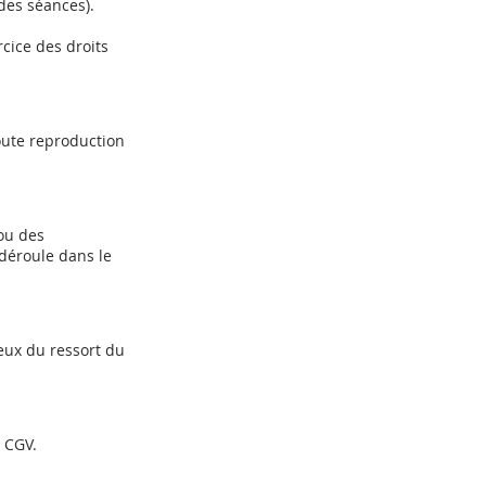
 des séances).
rcice des droits
Toute reproduction
ou des
 déroule dans le
ceux du ressort du
 CGV.