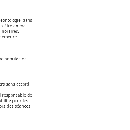
déontologie, dans
ien‑être animal.
 horaires,
t demeure
mme annulée de
ers sans accord
ul responsable de
ilité pour les
ors des séances.